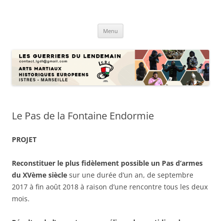
Aller
au
LGDL
contenu
Les guerres passent …
Menu
Le Pas de la Fontaine Endormie
PROJET
Reconstituer le plus fidèlement possible un Pas d’armes
du XVème sièc
l
e
sur une durée d’un an, de septembre
2017 à fin août 2018 à raison d’une rencontre tous les deux
mois.